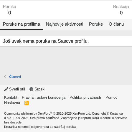
Poruka
Reakcija
0
0
Poruke na profilima
Najnovije aktivnosti
Poruke
O članu
Još uvek nema poruka na Sascve profilu.
Članovi
Svetli stil
Srpski
Kontakt
Pravila i uslovi korišćenja
Politika privatnosti
Pomoć
Naslovna
R
S
S
®
Community platform by XenForo
© 2010-2025 XenForo Ltd.
Copyright ©
Krstarica
d.o.o.
1999-2026. Sva prava zadržana. Zabranjena je reprodukcija u celini i u delovima
bez dozvole.
Krstarica ne snosi odgovornost za sadržaj poruka.