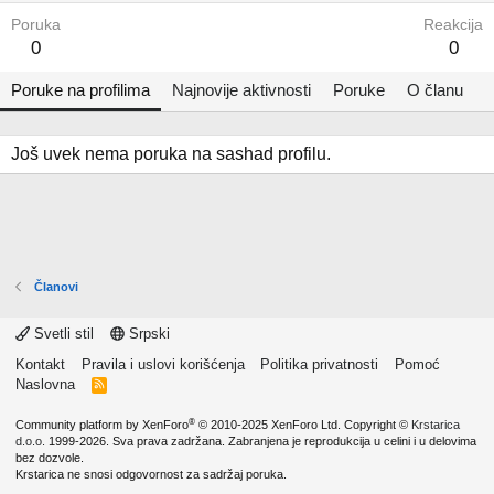
Poruka
Reakcija
0
0
Poruke na profilima
Najnovije aktivnosti
Poruke
O članu
Još uvek nema poruka na sashad profilu.
Članovi
Svetli stil
Srpski
Kontakt
Pravila i uslovi korišćenja
Politika privatnosti
Pomoć
Naslovna
R
S
S
®
Community platform by XenForo
© 2010-2025 XenForo Ltd.
Copyright ©
Krstarica
d.o.o.
1999-2026. Sva prava zadržana. Zabranjena je reprodukcija u celini i u delovima
bez dozvole.
Krstarica ne snosi odgovornost za sadržaj poruka.