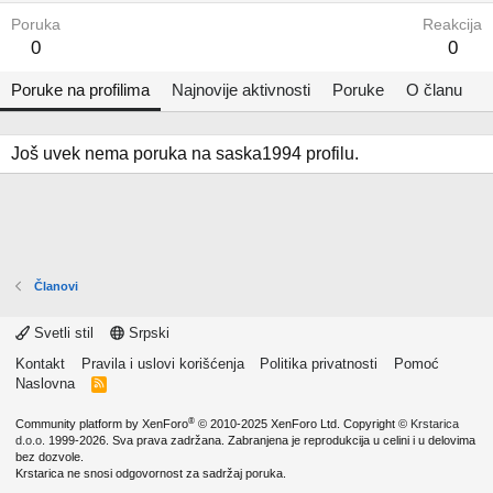
Poruka
Reakcija
0
0
Poruke na profilima
Najnovije aktivnosti
Poruke
O članu
Još uvek nema poruka na saska1994 profilu.
Članovi
Svetli stil
Srpski
Kontakt
Pravila i uslovi korišćenja
Politika privatnosti
Pomoć
Naslovna
R
S
S
®
Community platform by XenForo
© 2010-2025 XenForo Ltd.
Copyright ©
Krstarica
d.o.o.
1999-2026. Sva prava zadržana. Zabranjena je reprodukcija u celini i u delovima
bez dozvole.
Krstarica ne snosi odgovornost za sadržaj poruka.