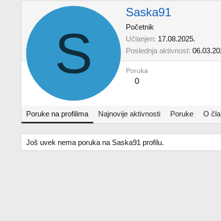
Saska91
S
Početnik
Učlanjen
17.08.2025.
Poslednja aktivnost
06.03.20
Poruka
0
Poruke na profilima
Najnovije aktivnosti
Poruke
O čl
Još uvek nema poruka na Saska91 profilu.