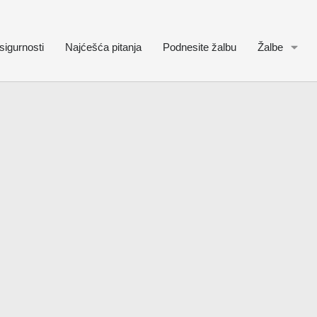
sigurnosti
Najćešća pitanja
Podnesite žalbu
Žalbe