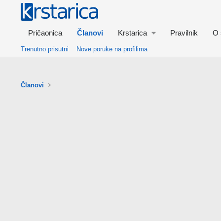
Pričaonica
Članovi
Krstarica
Pravilnik
O 
Trenutno prisutni
Nove poruke na profilima
Članovi