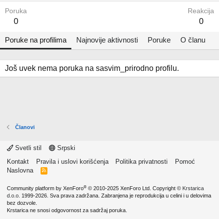
Poruka
Reakcija
0
0
Poruke na profilima
Najnovije aktivnosti
Poruke
O članu
Još uvek nema poruka na sasvim_prirodno profilu.
Članovi
Svetli stil
Srpski
Kontakt
Pravila i uslovi korišćenja
Politika privatnosti
Pomoć
Naslovna
R
S
S
®
Community platform by XenForo
© 2010-2025 XenForo Ltd.
Copyright ©
Krstarica
d.o.o.
1999-2026. Sva prava zadržana. Zabranjena je reprodukcija u celini i u delovima
bez dozvole.
Krstarica ne snosi odgovornost za sadržaj poruka.