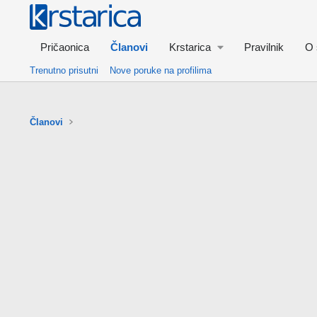
Pričaonica
Članovi
Krstarica
Pravilnik
O 
Trenutno prisutni
Nove poruke na profilima
Članovi