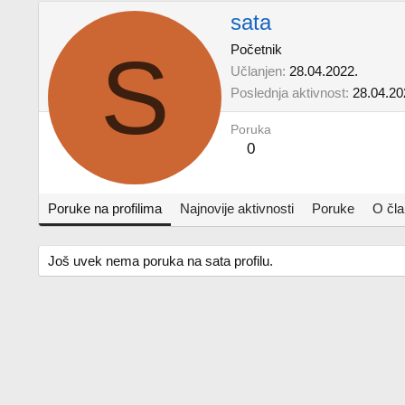
sata
S
Početnik
Učlanjen
28.04.2022.
Poslednja aktivnost
28.04.20
Poruka
0
Poruke na profilima
Najnovije aktivnosti
Poruke
O čl
Još uvek nema poruka na sata profilu.