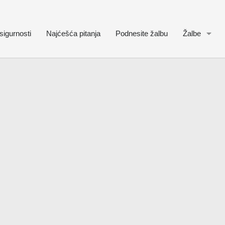
sigurnosti
Najćešća pitanja
Podnesite žalbu
Žalbe