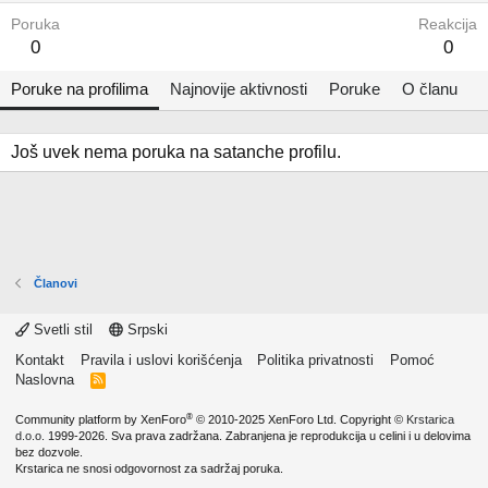
Poruka
Reakcija
0
0
Poruke na profilima
Najnovije aktivnosti
Poruke
O članu
Još uvek nema poruka na satanche profilu.
Članovi
Svetli stil
Srpski
Kontakt
Pravila i uslovi korišćenja
Politika privatnosti
Pomoć
Naslovna
R
S
S
®
Community platform by XenForo
© 2010-2025 XenForo Ltd.
Copyright ©
Krstarica
d.o.o.
1999-2026. Sva prava zadržana. Zabranjena je reprodukcija u celini i u delovima
bez dozvole.
Krstarica ne snosi odgovornost za sadržaj poruka.