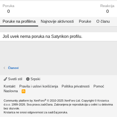
Poruka
Reakcija
0
0
Poruke na profilima
Najnovije aktivnosti
Poruke
O članu
Još uvek nema poruka na Satyrikon profilu.
Članovi
Svetli stil
Srpski
Kontakt
Pravila i uslovi korišćenja
Politika privatnosti
Pomoć
Naslovna
R
S
S
®
Community platform by XenForo
© 2010-2025 XenForo Ltd.
Copyright ©
Krstarica
d.o.o.
1999-2026. Sva prava zadržana. Zabranjena je reprodukcija u celini i u delovima
bez dozvole.
Krstarica ne snosi odgovornost za sadržaj poruka.