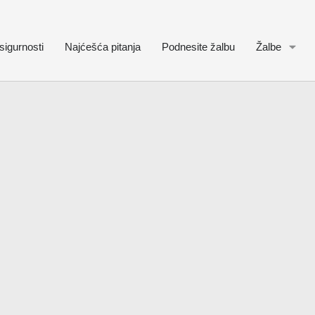
sigurnosti
Najćešća pitanja
Podnesite žalbu
Žalbe