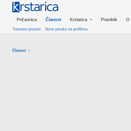
Pričaonica
Članovi
Krstarica
Pravilnik
O 
Trenutno prisutni
Nove poruke na profilima
Članovi