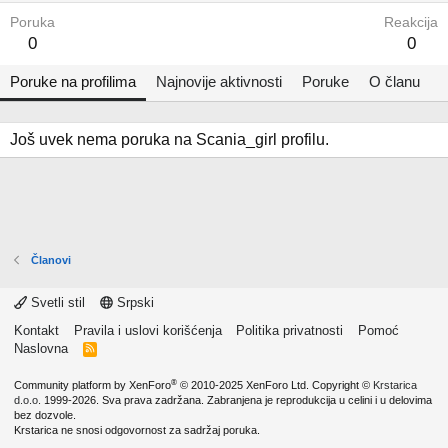
Poruka
Reakcija
0
0
Poruke na profilima
Najnovije aktivnosti
Poruke
O članu
Još uvek nema poruka na Scania_girl profilu.
Članovi
Svetli stil
Srpski
Kontakt
Pravila i uslovi korišćenja
Politika privatnosti
Pomoć
Naslovna
R
S
S
®
Community platform by XenForo
© 2010-2025 XenForo Ltd.
Copyright ©
Krstarica
d.o.o.
1999-2026. Sva prava zadržana. Zabranjena je reprodukcija u celini i u delovima
bez dozvole.
Krstarica ne snosi odgovornost za sadržaj poruka.