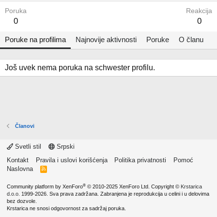
Poruka
Reakcija
0
0
Poruke na profilima
Najnovije aktivnosti
Poruke
O članu
Još uvek nema poruka na schwester profilu.
Članovi
Svetli stil
Srpski
Kontakt
Pravila i uslovi korišćenja
Politika privatnosti
Pomoć
Naslovna
R
S
S
®
Community platform by XenForo
© 2010-2025 XenForo Ltd.
Copyright ©
Krstarica
d.o.o.
1999-2026. Sva prava zadržana. Zabranjena je reprodukcija u celini i u delovima
bez dozvole.
Krstarica ne snosi odgovornost za sadržaj poruka.