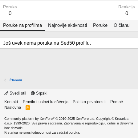
Poruka
Reakcija
0
0
Poruke na profilima
Najnovije aktivnosti
Poruke
O članu
Još uvek nema poruka na Sed50 profilu.
Članovi
Svetli stil
Srpski
Kontakt
Pravila i uslovi korišćenja
Politika privatnosti
Pomoć
Naslovna
R
S
S
®
Community platform by XenForo
© 2010-2025 XenForo Ltd.
Copyright ©
Krstarica
d.o.o.
1999-2026. Sva prava zadržana. Zabranjena je reprodukcija u celini i u delovima
bez dozvole.
Krstarica ne snosi odgovornost za sadržaj poruka.