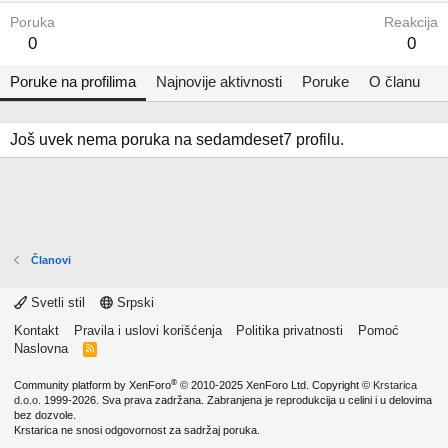
Poruka
Reakcija
0
0
Poruke na profilima
Najnovije aktivnosti
Poruke
O članu
Još uvek nema poruka na sedamdeset7 profilu.
Članovi
Svetli stil
Srpski
Kontakt
Pravila i uslovi korišćenja
Politika privatnosti
Pomoć
Naslovna
R
S
S
®
Community platform by XenForo
© 2010-2025 XenForo Ltd.
Copyright ©
Krstarica
d.o.o.
1999-2026. Sva prava zadržana. Zabranjena je reprodukcija u celini i u delovima
bez dozvole.
Krstarica ne snosi odgovornost za sadržaj poruka.