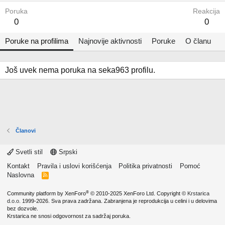
Poruka
Reakcija
0
0
Poruke na profilima
Najnovije aktivnosti
Poruke
O članu
Još uvek nema poruka na seka963 profilu.
Članovi
Svetli stil
Srpski
Kontakt
Pravila i uslovi korišćenja
Politika privatnosti
Pomoć
Naslovna
R
S
S
®
Community platform by XenForo
© 2010-2025 XenForo Ltd.
Copyright ©
Krstarica
d.o.o.
1999-2026. Sva prava zadržana. Zabranjena je reprodukcija u celini i u delovima
bez dozvole.
Krstarica ne snosi odgovornost za sadržaj poruka.