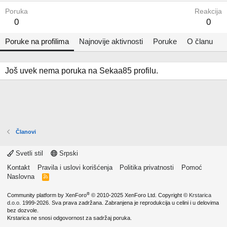
Poruka
Reakcija
0
0
Poruke na profilima
Najnovije aktivnosti
Poruke
O članu
Još uvek nema poruka na Sekaa85 profilu.
Članovi
Svetli stil
Srpski
Kontakt
Pravila i uslovi korišćenja
Politika privatnosti
Pomoć
Naslovna
R
S
S
®
Community platform by XenForo
© 2010-2025 XenForo Ltd.
Copyright ©
Krstarica
d.o.o.
1999-2026. Sva prava zadržana. Zabranjena je reprodukcija u celini i u delovima
bez dozvole.
Krstarica ne snosi odgovornost za sadržaj poruka.