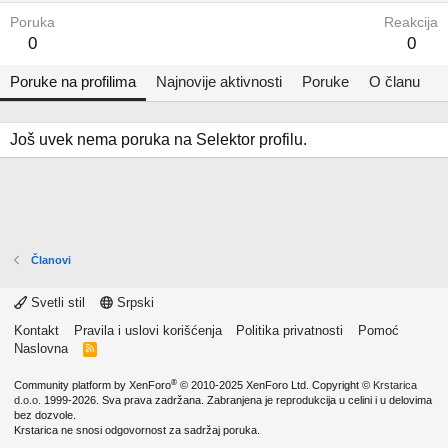
Poruka
Reakcija
0
0
Poruke na profilima
Najnovije aktivnosti
Poruke
O članu
Još uvek nema poruka na Selektor profilu.
Članovi
Svetli stil
Srpski
Kontakt
Pravila i uslovi korišćenja
Politika privatnosti
Pomoć
Naslovna
R
S
S
®
Community platform by XenForo
© 2010-2025 XenForo Ltd.
Copyright ©
Krstarica
d.o.o.
1999-2026. Sva prava zadržana. Zabranjena je reprodukcija u celini i u delovima
bez dozvole.
Krstarica ne snosi odgovornost za sadržaj poruka.