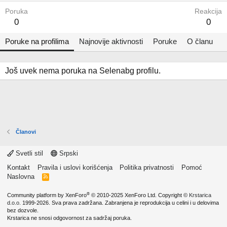
Poruka
Reakcija
0
0
Poruke na profilima
Najnovije aktivnosti
Poruke
O članu
Još uvek nema poruka na Selenabg profilu.
Članovi
Svetli stil
Srpski
Kontakt
Pravila i uslovi korišćenja
Politika privatnosti
Pomoć
Naslovna
R
S
S
®
Community platform by XenForo
© 2010-2025 XenForo Ltd.
Copyright ©
Krstarica
d.o.o.
1999-2026. Sva prava zadržana. Zabranjena je reprodukcija u celini i u delovima
bez dozvole.
Krstarica ne snosi odgovornost za sadržaj poruka.