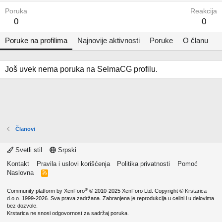
Poruka
Reakcija
0
0
Poruke na profilima
Najnovije aktivnosti
Poruke
O članu
Još uvek nema poruka na SelmaCG profilu.
Članovi
Svetli stil
Srpski
Kontakt
Pravila i uslovi korišćenja
Politika privatnosti
Pomoć
Naslovna
R
S
S
®
Community platform by XenForo
© 2010-2025 XenForo Ltd.
Copyright ©
Krstarica
d.o.o.
1999-2026. Sva prava zadržana. Zabranjena je reprodukcija u celini i u delovima
bez dozvole.
Krstarica ne snosi odgovornost za sadržaj poruka.