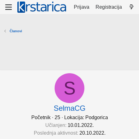
Prijava
Registracija
Članovi
S
SelmaCG
Početnik
·
25
·
Lokacija:
Podgorica
Učlanjen
10.01.2022.
Poslednja aktivnost
20.10.2022.