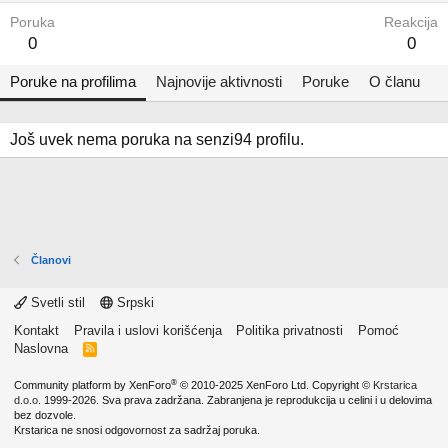
Poruka
Reakcija
0
0
Poruke na profilima
Najnovije aktivnosti
Poruke
O članu
Još uvek nema poruka na senzi94 profilu.
Članovi
Svetli stil
Srpski
Kontakt
Pravila i uslovi korišćenja
Politika privatnosti
Pomoć
Naslovna
R
S
S
®
Community platform by XenForo
© 2010-2025 XenForo Ltd.
Copyright ©
Krstarica
d.o.o.
1999-2026. Sva prava zadržana. Zabranjena je reprodukcija u celini i u delovima
bez dozvole.
Krstarica ne snosi odgovornost za sadržaj poruka.