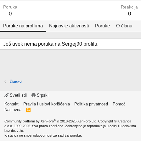
Poruka
Reakcija
0
0
Poruke na profilima
Najnovije aktivnosti
Poruke
O članu
Još uvek nema poruka na Sergej90 profilu.
Članovi
Svetli stil
Srpski
Kontakt
Pravila i uslovi korišćenja
Politika privatnosti
Pomoć
Naslovna
R
S
S
®
Community platform by XenForo
© 2010-2025 XenForo Ltd.
Copyright ©
Krstarica
d.o.o.
1999-2026. Sva prava zadržana. Zabranjena je reprodukcija u celini i u delovima
bez dozvole.
Krstarica ne snosi odgovornost za sadržaj poruka.