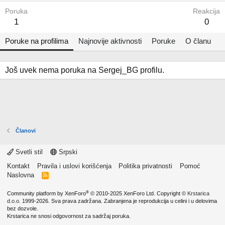
Poruka
Reakcija
1
0
Poruke na profilima
Najnovije aktivnosti
Poruke
O članu
Još uvek nema poruka na Sergej_BG profilu.
Članovi
Svetli stil
Srpski
Kontakt
Pravila i uslovi korišćenja
Politika privatnosti
Pomoć
Naslovna
R
S
S
®
Community platform by XenForo
© 2010-2025 XenForo Ltd.
Copyright ©
Krstarica
d.o.o.
1999-2026. Sva prava zadržana. Zabranjena je reprodukcija u celini i u delovima
bez dozvole.
Krstarica ne snosi odgovornost za sadržaj poruka.