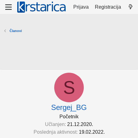
Prijava
Registracija
Članovi
S
Sergej_BG
Početnik
Učlanjen
21.12.2020.
Poslednja aktivnost
19.02.2022.