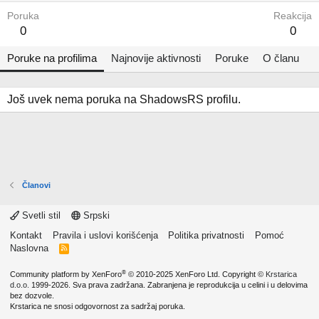
Poruka
Reakcija
0
0
Poruke na profilima
Najnovije aktivnosti
Poruke
O članu
Još uvek nema poruka na ShadowsRS profilu.
Članovi
Svetli stil
Srpski
Kontakt
Pravila i uslovi korišćenja
Politika privatnosti
Pomoć
Naslovna
R
S
S
®
Community platform by XenForo
© 2010-2025 XenForo Ltd.
Copyright ©
Krstarica
d.o.o.
1999-2026. Sva prava zadržana. Zabranjena je reprodukcija u celini i u delovima
bez dozvole.
Krstarica ne snosi odgovornost za sadržaj poruka.