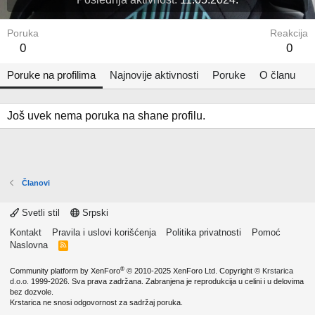
Poruka
Reakcija
0
0
Poruke na profilima
Najnovije aktivnosti
Poruke
O članu
Još uvek nema poruka na shane profilu.
Članovi
Svetli stil
Srpski
Kontakt
Pravila i uslovi korišćenja
Politika privatnosti
Pomoć
Naslovna
R
S
S
®
Community platform by XenForo
© 2010-2025 XenForo Ltd.
Copyright ©
Krstarica
d.o.o.
1999-2026. Sva prava zadržana. Zabranjena je reprodukcija u celini i u delovima
bez dozvole.
Krstarica ne snosi odgovornost za sadržaj poruka.