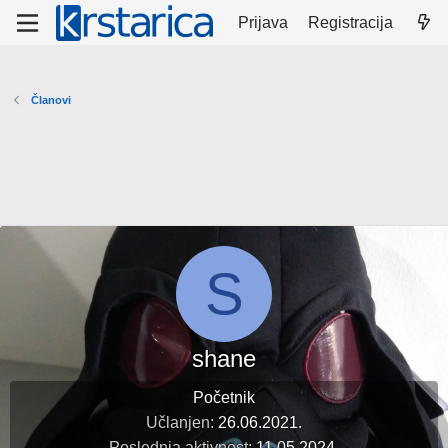
Prijava
Registracija
Članovi
S
shane
Početnik
Učlanjen
26.06.2021.
Poslednja aktivnost
11.05.2024.