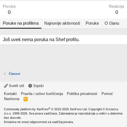
Poruka
Reakcija
0
0
Poruke na profilima
Najnovije aktivnosti
Poruke
O članu
Još uvek nema poruka na Shef profilu.
Članovi
Svetli stil
Srpski
Kontakt
Pravila i uslovi korišćenja
Politika privatnosti
Pomoć
Naslovna
R
S
S
®
Community platform by XenForo
© 2010-2025 XenForo Ltd.
Copyright ©
Krstarica
d.o.o.
1999-2026. Sva prava zadržana. Zabranjena je reprodukcija u celini i u delovima
bez dozvole.
Krstarica ne snosi odgovornost za sadržaj poruka.