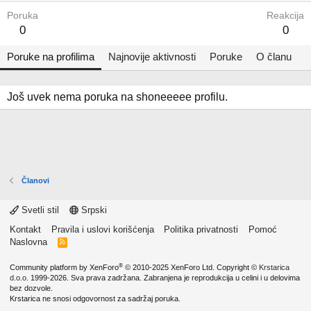
Poruka
Reakcija
0
0
Poruke na profilima
Najnovije aktivnosti
Poruke
O članu
Još uvek nema poruka na shoneeeee profilu.
Članovi
Svetli stil
Srpski
Kontakt
Pravila i uslovi korišćenja
Politika privatnosti
Pomoć
Naslovna
R
S
S
®
Community platform by XenForo
© 2010-2025 XenForo Ltd.
Copyright ©
Krstarica
d.o.o.
1999-2026. Sva prava zadržana. Zabranjena je reprodukcija u celini i u delovima
bez dozvole.
Krstarica ne snosi odgovornost za sadržaj poruka.