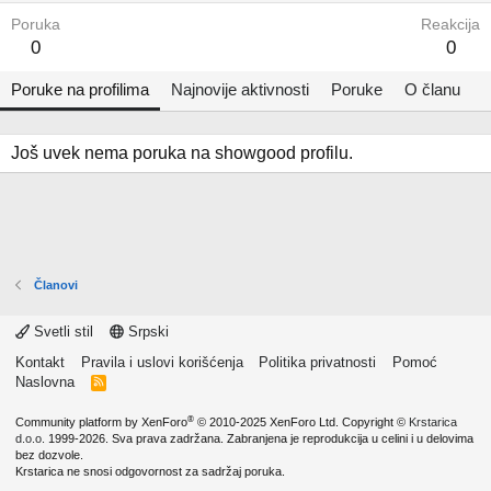
Poruka
Reakcija
0
0
Poruke na profilima
Najnovije aktivnosti
Poruke
O članu
Još uvek nema poruka na showgood profilu.
Članovi
Svetli stil
Srpski
Kontakt
Pravila i uslovi korišćenja
Politika privatnosti
Pomoć
Naslovna
R
S
S
®
Community platform by XenForo
© 2010-2025 XenForo Ltd.
Copyright ©
Krstarica
d.o.o.
1999-2026. Sva prava zadržana. Zabranjena je reprodukcija u celini i u delovima
bez dozvole.
Krstarica ne snosi odgovornost za sadržaj poruka.