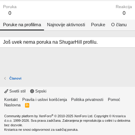
Poruka
Reakcija
0
0
Poruke na profilima
Najnovije aktivnosti
Poruke
O članu
Još uvek nema poruka na ShugarHill profilu.
Članovi
Svetli stil
Srpski
Kontakt
Pravila i uslovi korišćenja
Politika privatnosti
Pomoć
Naslovna
R
S
S
®
Community platform by XenForo
© 2010-2025 XenForo Ltd.
Copyright ©
Krstarica
d.o.o.
1999-2026. Sva prava zadržana. Zabranjena je reprodukcija u celini i u delovima
bez dozvole.
Krstarica ne snosi odgovornost za sadržaj poruka.