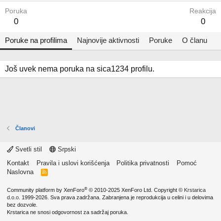
Poruka
Reakcija
0
0
Poruke na profilima
Najnovije aktivnosti
Poruke
O članu
Još uvek nema poruka na sica1234 profilu.
Članovi
Svetli stil
Srpski
Kontakt
Pravila i uslovi korišćenja
Politika privatnosti
Pomoć
Naslovna
R
S
S
®
Community platform by XenForo
© 2010-2025 XenForo Ltd.
Copyright ©
Krstarica
d.o.o.
1999-2026. Sva prava zadržana. Zabranjena je reprodukcija u celini i u delovima
bez dozvole.
Krstarica ne snosi odgovornost za sadržaj poruka.