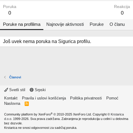
Poruka
Reakcija
0
0
Poruke na profilima
Najnovije aktivnosti
Poruke
O članu
Još uvek nema poruka na Sigurica profilu.
Članovi
Svetli stil
Srpski
Kontakt
Pravila i uslovi korišćenja
Politika privatnosti
Pomoć
Naslovna
R
S
S
®
Community platform by XenForo
© 2010-2025 XenForo Ltd.
Copyright ©
Krstarica
d.o.o.
1999-2026. Sva prava zadržana. Zabranjena je reprodukcija u celini i u delovima
bez dozvole.
Krstarica ne snosi odgovornost za sadržaj poruka.