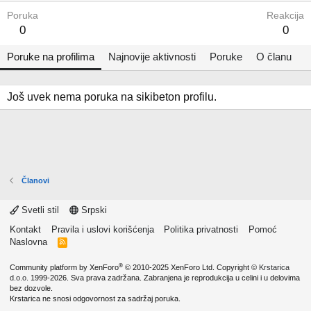
Poruka
Reakcija
0
0
Poruke na profilima
Najnovije aktivnosti
Poruke
O članu
Još uvek nema poruka na sikibeton profilu.
Članovi
Svetli stil
Srpski
Kontakt
Pravila i uslovi korišćenja
Politika privatnosti
Pomoć
Naslovna
R
S
S
®
Community platform by XenForo
© 2010-2025 XenForo Ltd.
Copyright ©
Krstarica
d.o.o.
1999-2026. Sva prava zadržana. Zabranjena je reprodukcija u celini i u delovima
bez dozvole.
Krstarica ne snosi odgovornost za sadržaj poruka.