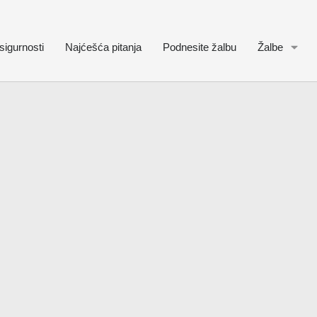
sigurnosti
Najćešća pitanja
Podnesite žalbu
Žalbe