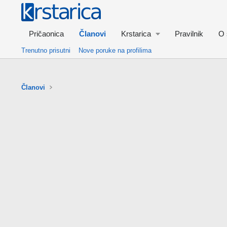
Pričaonica
Članovi
Krstarica
Pravilnik
O 
Trenutno prisutni
Nove poruke na profilima
Članovi