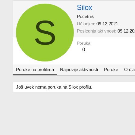
Silox
S
Početnik
Učlanjen
09.12.2021.
Poslednja aktivnost
09.12.20
Poruka
0
Poruke na profilima
Najnovije aktivnosti
Poruke
O čl
Još uvek nema poruka na Silox profilu.