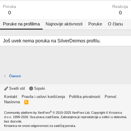
Poruka
Reakcija
0
0
Poruke na profilima
Najnovije aktivnosti
Poruke
O članu
Još uvek nema poruka na SilverDeimos profilu.
Članovi
Svetli stil
Srpski
Kontakt
Pravila i uslovi korišćenja
Politika privatnosti
Pomoć
Naslovna
R
S
S
®
Community platform by XenForo
© 2010-2025 XenForo Ltd.
Copyright ©
Krstarica
d.o.o.
1999-2026. Sva prava zadržana. Zabranjena je reprodukcija u celini i u delovima
bez dozvole.
Krstarica ne snosi odgovornost za sadržaj poruka.