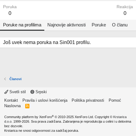
Poruka
Reakcija
0
0
Poruke na profilima
Najnovije aktivnosti
Poruke
O članu
Još uvek nema poruka na Sin001 profilu.
Članovi
Svetli stil
Srpski
Kontakt
Pravila i uslovi korišćenja
Politika privatnosti
Pomoć
Naslovna
R
S
S
®
Community platform by XenForo
© 2010-2025 XenForo Ltd.
Copyright ©
Krstarica
d.o.o.
1999-2026. Sva prava zadržana. Zabranjena je reprodukcija u celini i u delovima
bez dozvole.
Krstarica ne snosi odgovornost za sadržaj poruka.