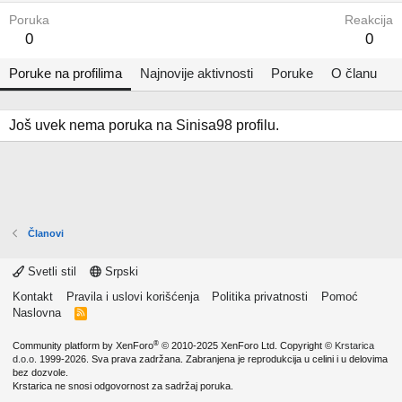
Poruka
Reakcija
0
0
Poruke na profilima
Najnovije aktivnosti
Poruke
O članu
Još uvek nema poruka na Sinisa98 profilu.
Članovi
Svetli stil
Srpski
Kontakt
Pravila i uslovi korišćenja
Politika privatnosti
Pomoć
Naslovna
R
S
S
®
Community platform by XenForo
© 2010-2025 XenForo Ltd.
Copyright ©
Krstarica
d.o.o.
1999-2026. Sva prava zadržana. Zabranjena je reprodukcija u celini i u delovima
bez dozvole.
Krstarica ne snosi odgovornost za sadržaj poruka.