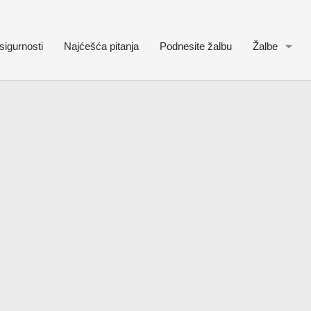
sigurnosti
Najćešća pitanja
Podnesite žalbu
Žalbe