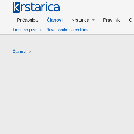
Pričaonica
Članovi
Krstarica
Pravilnik
O 
Trenutno prisutni
Nove poruke na profilima
Članovi