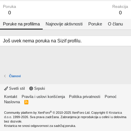
Poruka
Reakcija
0
0
Poruke na profilima
Najnovije aktivnosti
Poruke
O članu
Još uvek nema poruka na Sizif profilu.
Članovi
Svetli stil
Srpski
Kontakt
Pravila i uslovi korišćenja
Politika privatnosti
Pomoć
Naslovna
R
S
S
®
Community platform by XenForo
© 2010-2025 XenForo Ltd.
Copyright ©
Krstarica
d.o.o.
1999-2026. Sva prava zadržana. Zabranjena je reprodukcija u celini i u delovima
bez dozvole.
Krstarica ne snosi odgovornost za sadržaj poruka.