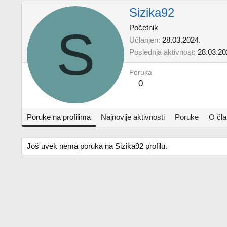
Sizika92
S
Početnik
Učlanjen
28.03.2024.
Poslednja aktivnost
28.03.20
Poruka
0
Poruke na profilima
Najnovije aktivnosti
Poruke
O čl
Još uvek nema poruka na Sizika92 profilu.