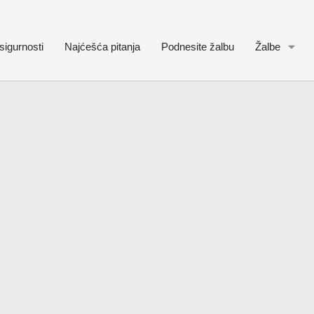
sigurnosti
Najćešća pitanja
Podnesite žalbu
Žalbe