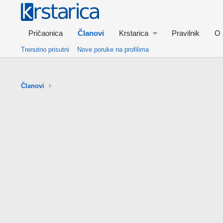
Pričaonica
Članovi
Krstarica
Pravilnik
O 
Trenutno prisutni
Nove poruke na profilima
Članovi