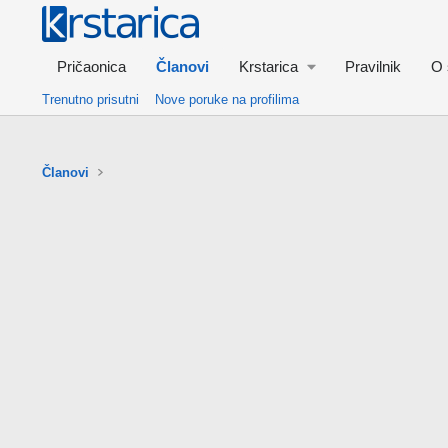
Pričaonica
Članovi
Krstarica
Pravilnik
O 
Trenutno prisutni
Nove poruke na profilima
Članovi