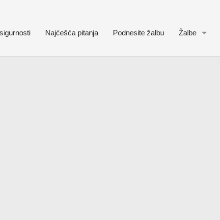
sigurnosti
Najćešća pitanja
Podnesite žalbu
Žalbe