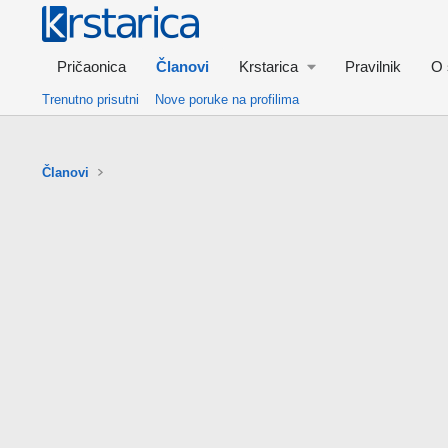
Pričaonica
Članovi
Krstarica
Pravilnik
O 
Trenutno prisutni
Nove poruke na profilima
Članovi