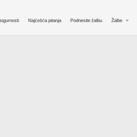
sigurnosti
Najćešća pitanja
Podnesite žalbu
Žalbe