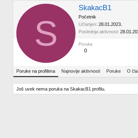
SkakacB1
S
Početnik
Učlanjen
28.01.2023.
Poslednja aktivnost
28.01.20
Poruka
0
Poruke na profilima
Najnovije aktivnosti
Poruke
O čl
Još uvek nema poruka na SkakacB1 profilu.