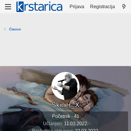
Prijava
Registracija
Članovi
Skiner_X
Početnik
·
41
Učlanjen
11.03.2022.
Poslednja aktivnost
22.03.2022.