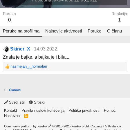
Poruka
Reakcija
0
1
Poruke na profilima
Najnovije aktivnosti
Poruke
O članu
Skiner_X
14.03.2022.
Znala je bajke, a bajka je i bila...
nasmejan_i_normalan
R
e
a
c
t
Članovi
i
o
Svetli stil
Srpski
n
s
Kontakt
Pravila i uslovi korišćenja
Politika privatnosti
Pomoć
:
Naslovna
R
S
S
®
Community platform by XenForo
© 2010-2025 XenForo Ltd.
Copyright ©
Krstarica