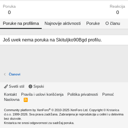
Poruka
Reakcija
0
0
Poruke na profilima
Najnovije aktivnosti
Poruke
O članu
Još uvek nema poruka na Skituljko90Bgd profilu.
Članovi
Svetli stil
Srpski
Kontakt
Pravila i uslovi korišćenja
Politika privatnosti
Pomoć
Naslovna
R
S
S
®
Community platform by XenForo
© 2010-2025 XenForo Ltd.
Copyright ©
Krstarica
d.o.o.
1999-2026. Sva prava zadržana. Zabranjena je reprodukcija u celini i u delovima
bez dozvole.
Krstarica ne snosi odgovornost za sadržaj poruka.