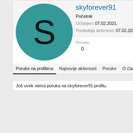
skyforever91
S
Početnik
Učlanjen
07.02.2021.
Poslednja aktivnost
07.02.20
Poruka
0
Poruke na profilima
Najnovije aktivnosti
Poruke
O čl
Još uvek nema poruka na skyforever91 profilu.