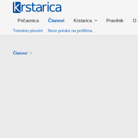
Pričaonica
Članovi
Krstarica
Pravilnik
O 
Trenutno prisutni
Nove poruke na profilima
Članovi