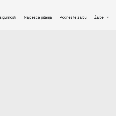
sigurnosti
Najćešća pitanja
Podnesite žalbu
Žalbe