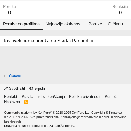
Poruka
Reakcija
0
0
Poruke na profilima
Najnovije aktivnosti
Poruke
O članu
Još uvek nema poruka na SladakPar profilu.
Članovi
Svetli stil
Srpski
Kontakt
Pravila i uslovi korišćenja
Politika privatnosti
Pomoć
Naslovna
R
S
S
®
Community platform by XenForo
© 2010-2025 XenForo Ltd.
Copyright ©
Krstarica
d.o.o.
1999-2026. Sva prava zadržana. Zabranjena je reprodukcija u celini i u delovima
bez dozvole.
Krstarica ne snosi odgovornost za sadržaj poruka.