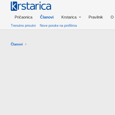
Pričaonica
Članovi
Krstarica
Pravilnik
O 
Trenutno prisutni
Nove poruke na profilima
Članovi