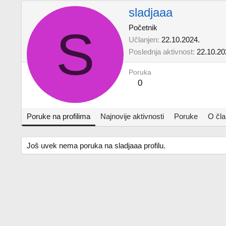
sladjaaa
S
Početnik
Učlanjen
22.10.2024.
Poslednja aktivnost
22.10.20
Poruka
0
Poruke na profilima
Najnovije aktivnosti
Poruke
O čl
Još uvek nema poruka na sladjaaa profilu.