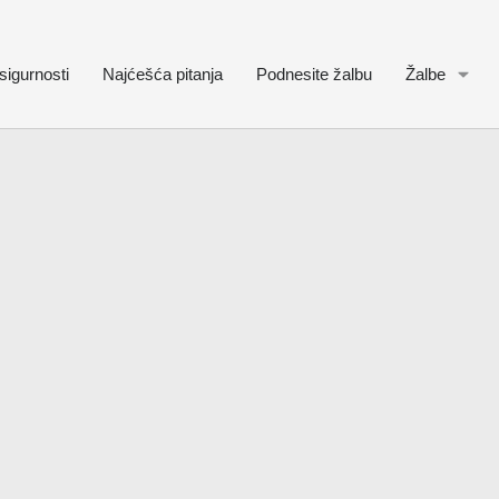
sigurnosti
Najćešća pitanja
Podnesite žalbu
Žalbe