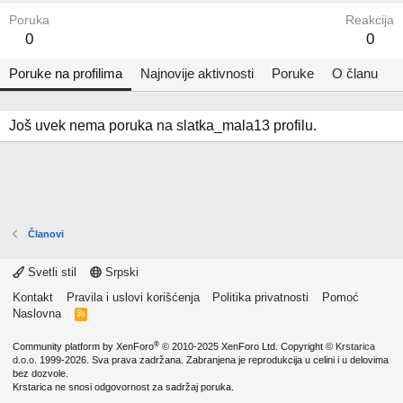
Poruka
Reakcija
0
0
Poruke na profilima
Najnovije aktivnosti
Poruke
O članu
Još uvek nema poruka na slatka_mala13 profilu.
Članovi
Svetli stil
Srpski
Kontakt
Pravila i uslovi korišćenja
Politika privatnosti
Pomoć
Naslovna
R
S
S
®
Community platform by XenForo
© 2010-2025 XenForo Ltd.
Copyright ©
Krstarica
d.o.o.
1999-2026. Sva prava zadržana. Zabranjena je reprodukcija u celini i u delovima
bez dozvole.
Krstarica ne snosi odgovornost za sadržaj poruka.