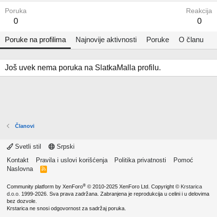
Poruka
Reakcija
0
0
Poruke na profilima
Najnovije aktivnosti
Poruke
O članu
Još uvek nema poruka na SlatkaMalla profilu.
Članovi
Svetli stil
Srpski
Kontakt
Pravila i uslovi korišćenja
Politika privatnosti
Pomoć
Naslovna
R
S
S
®
Community platform by XenForo
© 2010-2025 XenForo Ltd.
Copyright ©
Krstarica
d.o.o.
1999-2026. Sva prava zadržana. Zabranjena je reprodukcija u celini i u delovima
bez dozvole.
Krstarica ne snosi odgovornost za sadržaj poruka.