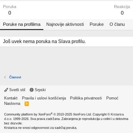
Poruka
Reakcija
0
0
Poruke na profilima
Najnovije aktivnosti
Poruke
O članu
Još uvek nema poruka na Slava profilu.
Članovi
Svetli stil
Srpski
Kontakt
Pravila i uslovi korišćenja
Politika privatnosti
Pomoć
Naslovna
R
S
S
®
Community platform by XenForo
© 2010-2025 XenForo Ltd.
Copyright ©
Krstarica
d.o.o.
1999-2026. Sva prava zadržana. Zabranjena je reprodukcija u celini i u delovima
bez dozvole.
Krstarica ne snosi odgovornost za sadržaj poruka.