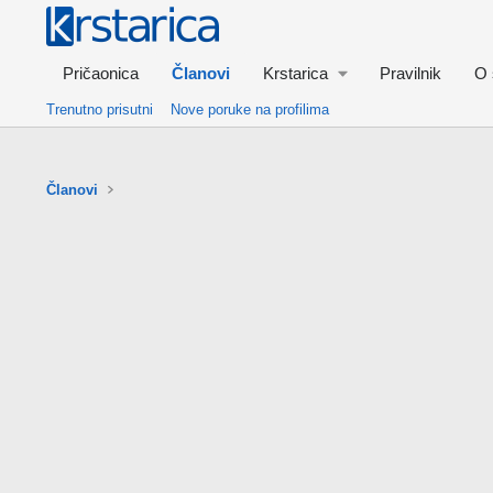
Pričaonica
Članovi
Krstarica
Pravilnik
O 
Trenutno prisutni
Nove poruke na profilima
Članovi