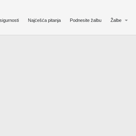
sigurnosti
Najćešća pitanja
Podnesite žalbu
Žalbe