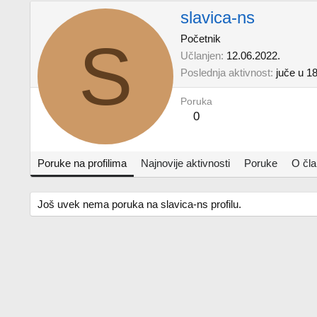
slavica-ns
S
Početnik
Učlanjen
12.06.2022.
Poslednja aktivnost
juče u 1
Poruka
0
Poruke na profilima
Najnovije aktivnosti
Poruke
O čl
Još uvek nema poruka na slavica-ns profilu.