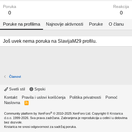
Poruka
Reakcija
0
0
Poruke na profilima
Najnovije aktivnosti
Poruke
O članu
Još uvek nema poruka na SlavijaM29 profilu.
Članovi
Svetli stil
Srpski
Kontakt
Pravila i uslovi korišćenja
Politika privatnosti
Pomoć
Naslovna
R
S
S
®
Community platform by XenForo
© 2010-2025 XenForo Ltd.
Copyright ©
Krstarica
d.o.o.
1999-2026. Sva prava zadržana. Zabranjena je reprodukcija u celini i u delovima
bez dozvole.
Krstarica ne snosi odgovornost za sadržaj poruka.