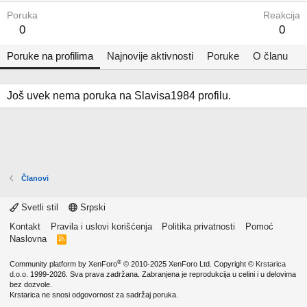
Poruka
Reakcija
0
0
Poruke na profilima
Najnovije aktivnosti
Poruke
O članu
Još uvek nema poruka na Slavisa1984 profilu.
Članovi
Svetli stil
Srpski
Kontakt
Pravila i uslovi korišćenja
Politika privatnosti
Pomoć
Naslovna
R
S
S
®
Community platform by XenForo
© 2010-2025 XenForo Ltd.
Copyright ©
Krstarica
d.o.o.
1999-2026. Sva prava zadržana. Zabranjena je reprodukcija u celini i u delovima
bez dozvole.
Krstarica ne snosi odgovornost za sadržaj poruka.